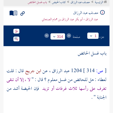
الرئيسية
مصنف عبد الرزاق
كتاب الحيض
باب غسل الحائض
تراجم الأعلام
مصنف عبد الرزاق
عبد الرزاق - أبو بكر عبد الرزاق بن همام الصنعاني
جزء
صفحة
1
314
باب غسل الحائض
[
ص:
314 ]
1204
عبد الرزاق
، عن
ابن جريج
قال : قلت
لعطاء : هل للحائض من غسل معلوم ؟ قال : "
لا ، إلا أن تنقى
تغرف على رأسها ثلاث غرفات أو تزيد
فإن الحيضة أشد من
الجنابة " .