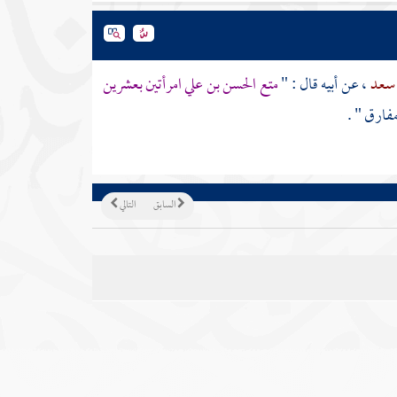
 سعد
، عن أبيه قال : "
متع
الحسن بن علي
امرأتين بعشرين
فارق " .
السابق
التالي