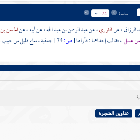
صفحة
74
د الرزاق
، عن
الثوري
، عن
عبد الرحمن بن عبد الله
، عن أبيه ، عن
الحسن بن
 من عسل
، فقالت إحداهما : فأراها
[
ص:
74 ]
جعفية ، متاع قليل من حبيب م
ية
عناوين الشجرة