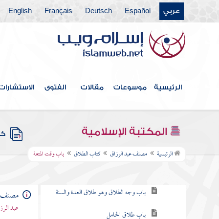
عربي
Español
Deutsch
Français
English
كتاب الاعتكاف
كتاب المناسك
كتاب الجهاد
كتاب المغازي
الرئيسية
موسوعات
مقالات
الفتوى
الاستشارات
كتاب أهل الكتاب
كتاب النكاح
المكتبة الإسلامية
كتب
كتاب الطلاق
الرئيسية
مصنف عبد الرزاق
كتاب الطلاق
باب وقت المتعة
باب المبارأة
باب وجه الطلاق وهو طلاق العدة والسنة
مصنف ع
عبد الرزا
باب طلاق الحامل