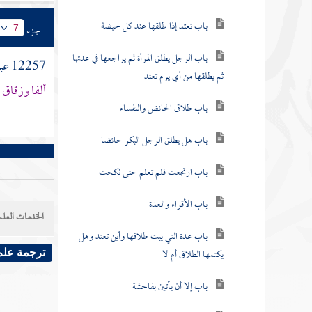
باب تعتد إذا طلقها عند كل حيضة
جزء
7
باب الرجل يطلق المرأة ثم يراجعها في عدتها
12257
عب
ثم يطلقها من أي يوم تعتد
ألفا وزقاق
باب طلاق الحائض والنفساء
باب هل يطلق الرجل البكر حائضا
باب ارتجعت فلم تعلم حتى نكحت
باب الأقراء والعدة
الخدمات العلم
باب عدة التي يبت طلاقها وأين تعتد وهل
يكتمها الطلاق أم لا
ترجمة علم
باب إلا أن يأتين بفاحشة