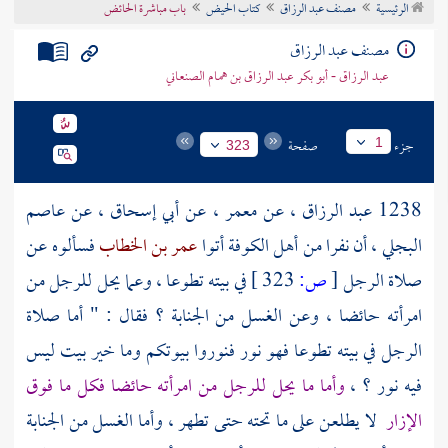
الرئيسية
مصنف عبد الرزاق
كتاب الحيض
باب مباشرة الحائض
تراجم الأعلام
مصنف عبد الرزاق
عبد الرزاق - أبو بكر عبد الرزاق بن همام الصنعاني
جزء
صفحة
1
323
1238
عبد الرزاق
، عن
معمر
، عن
أبي إسحاق
، عن
عاصم
البجلي
، أن نفرا من
أهل الكوفة
أتوا
عمر بن الخطاب
فسألوه عن
صلاة الرجل
[
ص:
323 ]
في بيته تطوعا ، وعما يحل للرجل من
امرأته حائضا ، وعن الغسل من الجنابة ؟ فقال : " أما صلاة
الرجل في بيته تطوعا فهو نور فنوروا بيوتكم وما خير بيت ليس
فيه نور ؟ ،
وأما ما يحل للرجل من امرأته حائضا فكل ما فوق
الإزار
لا يطلعن على ما تحته حتى تطهر ، وأما الغسل من الجنابة