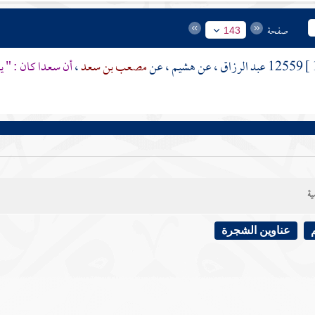
صفحة
143
12559
عبد الرزاق
، عن
هشيم
، عن
مصعب بن سعد
،
أن
سعدا
كان : " ي
ية
عناوين الشجرة