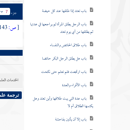
باب تعتد إذا طلقها عند كل حيضة
جزء
7
باب الرجل يطلق المرأة ثم يراجعها في عدتها
[
ص:
143 ]
ثم يطلقها من أي يوم تعتد
باب طلاق الحائض والنفساء
باب هل يطلق الرجل البكر حائضا
باب ارتجعت فلم تعلم حتى نكحت
الخدمات العلم
باب الأقراء والعدة
ترجمة علم
باب عدة التي يبت طلاقها وأين تعتد وهل
يكتمها الطلاق أم لا
باب إلا أن يأتين بفاحشة