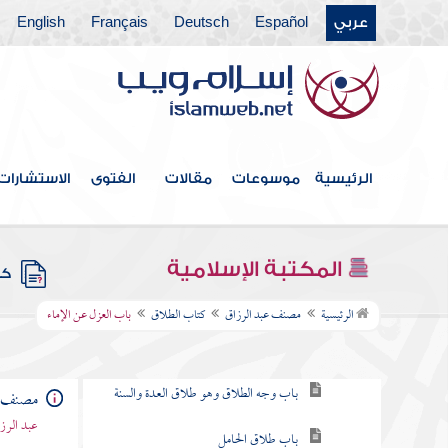
عربي
Español
Deutsch
Français
English
كتاب الاعتكاف
كتاب المناسك
كتاب الجهاد
كتاب المغازي
الرئيسية
موسوعات
مقالات
الفتوى
الاستشارات
كتاب أهل الكتاب
كتاب النكاح
المكتبة الإسلامية
كتب
كتاب الطلاق
الرئيسية
مصنف عبد الرزاق
كتاب الطلاق
باب العزل عن الإماء
باب المبارأة
باب وجه الطلاق وهو طلاق العدة والسنة
مصنف ع
عبد الرزا
باب طلاق الحامل