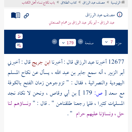
الرئيسية
مصنف عبد الرزاق
كتاب الطلاق
باب نكاح نساء أهل الكتاب
تراجم الأعلام
مصنف عبد الرزاق
عبد الرزاق - أبو بكر عبد الرزاق بن همام الصنعاني
جزء
صفحة
7
179
12677 أخبرنا
عبد الرزاق
قال : أخبرنا
ابن جريج
قال : أخبرني
أبو الزبير
، أنه سمع جابر بن عبد الله ، يسأل عن نكاح المسلم
اليهودية والنصرانية ، فقال : " تزوجوهن زمان الفتح
بالكوفة
مع
سعد
[
ص:
179 ]
بن أبي وقاص
، ونحن لا نكاد نجد
المسلمات كثيرا ، فلما رجعنا طلقناهن " . قال : "
ونساؤهم لنا
حل ، ونساؤنا عليهم حرام
" .