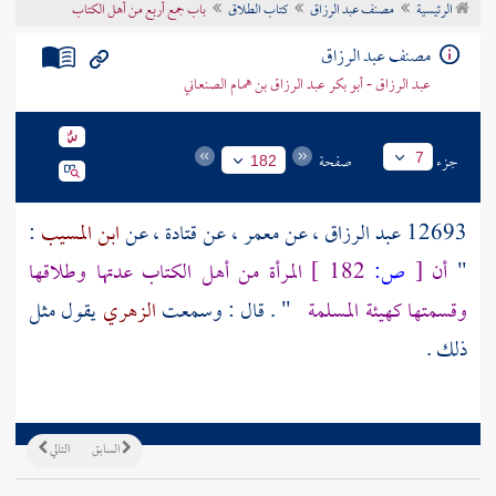
الرئيسية
مصنف عبد الرزاق
كتاب الطلاق
باب جمع أربع من أهل الكتاب
تراجم الأعلام
مصنف عبد الرزاق
عبد الرزاق - أبو بكر عبد الرزاق بن همام الصنعاني
جزء
صفحة
7
182
12693
عبد الرزاق
، عن
معمر
، عن
قتادة
، عن
ابن المسيب
:
"
أن
[
ص:
182 ]
المرأة من أهل الكتاب عدتها وطلاقها
وقسمتها كهيئة المسلمة
" . قال : وسمعت
الزهري
يقول مثل
ذلك .
السابق
التالي