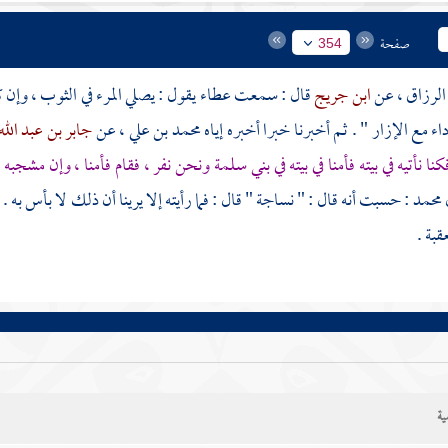
صفحة
354
الرزاق
، عن
ابن جريج
قال : سمعت
عطاء
يقول : يصلي المرء في الثوب ، وإن
اء مع الإزار " . ثم أخبرنا خبرا أخبره إياه
محمد بن علي
، عن
جابر بن عبد الله
كنا نأتيه في بيته فأمنا في بيته في
بني سلمة
ونحن نفر ، فقام فأمنا ، وإن مشجبه
محمد
: حسبت أنه قال : " نساجة " قال : فما رأيته إلا يرينا أن ذلك لا بأس به .
عقبة
.
ية