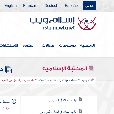
عربي
Español
Deutsch
Français
English
فهرس الكتاب
الرئيسية
موسوعات
مقالات
الفتوى
الاستشارات
كتاب الطهارة
كتاب الحيض
المكتبة الإسلامية
كتب
كتاب الصلاة
الرئيسية
مصنف عبد الرزاق
كتاب الصلاة
باب ما يكفي الرجل من الثياب
باب ما يكفي الرجل من الثياب
باب الصلاة في القميص
مصنف ع
عبد الرزا
باب الصلاة في القباء والسراويل