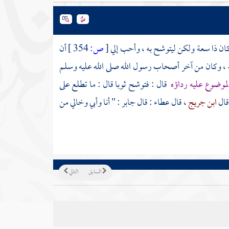
 كان ذا سعة ولكن ليتوشح به ، وأحب إلي
[
ص:
354 ]
أن
، وكان من آخر أصحاب رسول الله صلى الله عليه وسلم
 لموضوع عليه رداؤه
قال : فتوشح ثوبا قال : ما تطلع على
 قال
ابن جريج
، قال
عطاء
: قال
جابر
: " أنا وأبي وخالي من
السابق
التالي