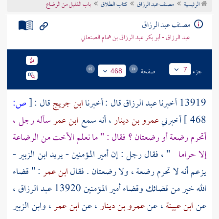
الرئيسية
مصنف عبد الرزاق
كتاب الطلاق
باب القليل من الرضاع
تراجم الأعلام
مصنف عبد الرزاق
عبد الرزاق - أبو بكر عبد الرزاق بن همام الصنعاني
جزء
صفحة
7
468
13919 أخبرنا
عبد الرزاق
قال : أخبرنا
ابن جريج
قال :
[
ص:
468 ]
أخبرني
عمرو بن دينار
، أنه سمع
ابن عمر
سأله رجل ،
أتحرم رضعة أو رضعتان ؟ فقال : " ما نعلم الأخت من الرضاعة
إلا حراما
" ، فقال رجل : إن أمير المؤمنين -
يريد ابن الزبير
-
يزعم أنه لا تحرم رضعة ، ولا رضعتان . فقال
ابن عمر
: " قضاء
الله خير من قضائك وقضاء أمير المؤمنين 13920
عبد الرزاق
،
عن
ابن عيينة
، عن
عمرو بن دينار
، عن
ابن عمر
،
وابن الزبير