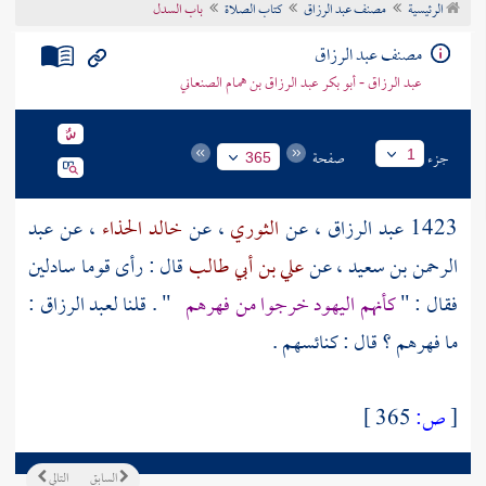
الرئيسية
مصنف عبد الرزاق
كتاب الصلاة
باب السدل
تراجم الأعلام
مصنف عبد الرزاق
عبد الرزاق - أبو بكر عبد الرزاق بن همام الصنعاني
جزء
صفحة
1
365
1423
عبد الرزاق
، عن
الثوري
، عن
خالد الحذاء
، عن
عبد
الرحمن بن سعيد
، عن
علي بن أبي طالب
قال : رأى قوما سادلين
فقال : "
كأنهم
اليهود
خرجوا من فهرهم
" . قلنا
لعبد الرزاق
:
ما فهرهم ؟ قال : كنائسهم .
[
ص:
365 ]
السابق
التالي