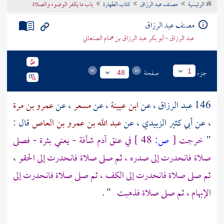
الرئيسية
مصنف عبد الرزاق
كتاب الطهارة
باب ما يكفر الوضوء والصلاة
تراجم الأعلام
مصنف عبد الرزاق
عبد الرزاق - أبو بكر عبد الرزاق بن همام الصنعاني
جزء
صفحة
1
48
146
عبد الرزاق
، عن
ابن عيينة
، عن
مسعر
، عن
عمرو بن مرة
، عن
أبي كثير الزبيدي
، عن
عبد الله بن عمرو بن العاص
قال :
"
خرجت
[
ص:
48 ]
في عنق آدم شأفة - يعني بثرة - فصلى
صلاة فانحدرت إلى صدره ، ثم صلى صلاة فانحدرت إلى الحقو ،
ثم صلى صلاة فانحدرت إلى الكف ، ثم صلى صلاة فانحدرت إلى
الإبهام ، ثم صلى صلاة فذهبت
" .