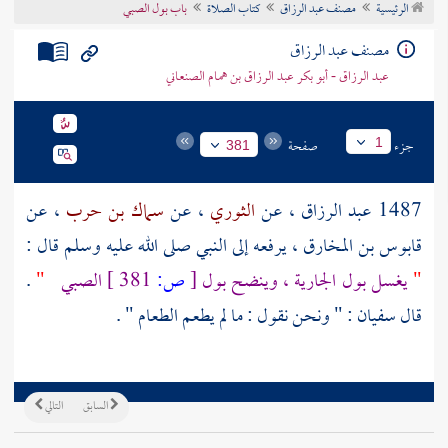
الرئيسية
مصنف عبد الرزاق
كتاب الصلاة
باب بول الصبي
تراجم الأعلام
مصنف عبد الرزاق
عبد الرزاق - أبو بكر عبد الرزاق بن همام الصنعاني
جزء
صفحة
1
381
1487
عبد الرزاق
، عن
الثوري
، عن
سماك بن حرب
، عن
قابوس بن المخارق
، يرفعه إلى النبي صلى الله عليه وسلم قال :
"
يغسل بول الجارية ، وينضح بول
[
ص:
381 ]
الصبي
"
.
قال
سفيان
: " ونحن نقول : ما لم يطعم الطعام " .
السابق
التالي