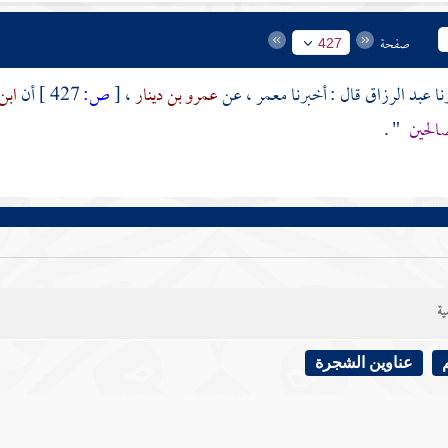
صفحة
427
عبد الرزاق
قال : أخبرنا
معمر
، عن
عمرو بن دينار
،
[
ص:
427 ]
أن
ابن
صالحين
" .
ية
عناوين الشجرة