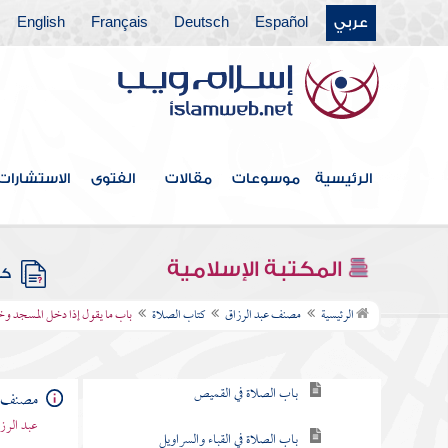
عربي
Español
Deutsch
Français
English
فهرس الكتاب
الرئيسية
موسوعات
مقالات
الفتوى
الاستشارات
كتاب الطهارة
كتاب الحيض
المكتبة الإسلامية
كتب
كتاب الصلاة
الرئيسية
مصنف عبد الرزاق
كتاب الصلاة
باب ما يقول إذا دخل المسجد وخ
باب ما يكفي الرجل من الثياب
باب الصلاة في القميص
مصنف ع
عبد الرزا
باب الصلاة في القباء والسراويل