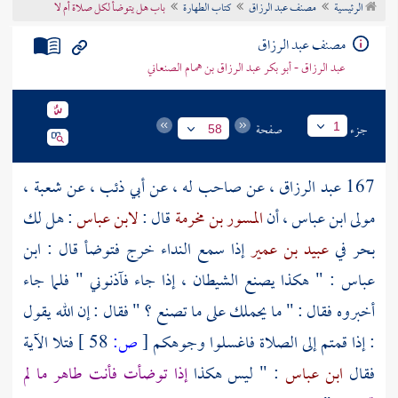
الرئيسية
مصنف عبد الرزاق
كتاب الطهارة
باب هل يتوضأ لكل صلاة أم لا
تراجم الأعلام
مصنف عبد الرزاق
عبد الرزاق - أبو بكر عبد الرزاق بن همام الصنعاني
جزء
صفحة
1
58
167
عبد الرزاق
، عن صاحب له ، عن
أبي ذئب
، عن
شعبة ،
مولى ابن عباس
، أن
المسور بن مخرمة
قال :
لابن عباس
: هل لك
بحر في
عبيد بن عمير
إذا سمع النداء خرج فتوضأ قال : ابن
عباس : " هكذا يصنع الشيطان ، إذا جاء فآذنوني " فلما جاء
أخبروه فقال : " ما يحملك على ما تصنع ؟ " فقال : إن الله يقول
: إذا قمتم إلى الصلاة فاغسلوا وجوهكم
[
ص:
58 ]
فتلا الآية
فقال
ابن عباس
: " ليس هكذا
إذا توضأت فأنت طاهر ما لم