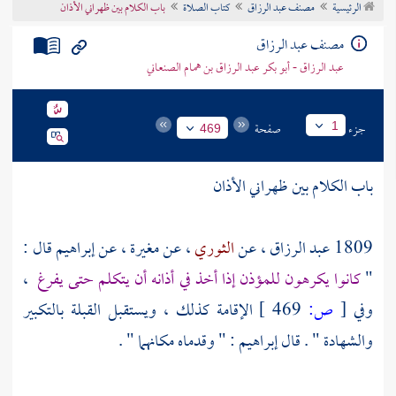
الرئيسية
مصنف عبد الرزاق
كتاب الصلاة
باب الكلام بين ظهراني الأذان
تراجم الأعلام
مصنف عبد الرزاق
عبد الرزاق - أبو بكر عبد الرزاق بن همام الصنعاني
جزء
صفحة
1
469
باب الكلام بين ظهراني الأذان
1809
عبد الرزاق
، عن
الثوري
، عن
مغيرة
، عن
إبراهيم
قال :
"
كانوا يكرهون للمؤذن إذا أخذ في أذانه أن يتكلم حتى يفرغ
،
وفي
[
ص:
469 ]
الإقامة كذلك ، ويستقبل القبلة بالتكبير
والشهادة " . قال
إبراهيم
: " وقدماه مكانهما " .