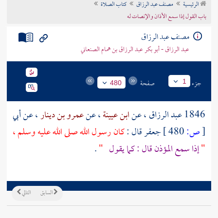
الرئيسية
مصنف عبد الرزاق
كتاب الصلاة
تراجم الأعلام
باب القول إذا سمع الأذان والإنصات له
مصنف عبد الرزاق
عبد الرزاق - أبو بكر عبد الرزاق بن همام الصنعاني
جزء
صفحة
1
480
1846
عبد الرزاق
، عن
ابن عيينة
، عن
عمرو بن دينار
، عن
أبي
[
ص:
480 ]
جعفر
قال :
كان رسول الله صلى الله عليه وسلم ،
"
إذا سمع المؤذن قال : كما يقول
"
.
السابق
التالي