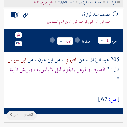
الرئيسية
مصنف عبد الرزاق
كتاب الطهارة
باب صوف الميتة
تراجم الأعلام
مصنف عبد الرزاق
عبد الرزاق - أبو بكر عبد الرزاق بن همام الصنعاني
جزء
صفحة
1
67
205
عبد الرزاق
، عن
الثوري
، عن
ابن عون
، عن
ابن سيرين
قال : "
الصوف والمرعز والجز والثل لا بأس به ، وبريش الميتة
" .
[
ص:
67 ]
السابق
التالي