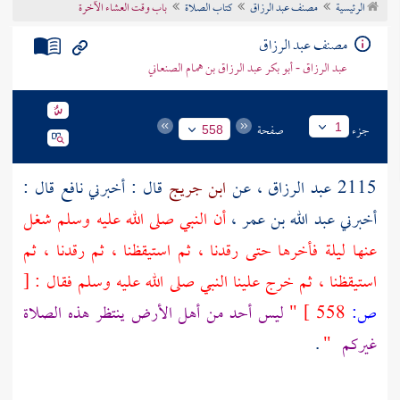
الرئيسية
مصنف عبد الرزاق
كتاب الصلاة
باب وقت العشاء الآخرة
تراجم الأعلام
مصنف عبد الرزاق
عبد الرزاق - أبو بكر عبد الرزاق بن همام الصنعاني
جزء
صفحة
1
558
2115
عبد الرزاق
، عن
ابن جريج
قال : أخبرني
نافع
قال :
أخبرني
عبد الله بن عمر
،
أن النبي صلى الله عليه وسلم شغل
عنها ليلة فأخرها حتى رقدنا ، ثم استيقظنا ، ثم رقدنا ، ثم
استيقظنا ، ثم خرج علينا النبي صلى الله عليه وسلم فقال :
[
ص:
558 ]
"
ليس أحد من أهل الأرض ينتظر هذه الصلاة
غيركم
"
.