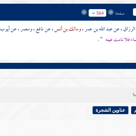
صفحة
564
الرزاق
، عن
عبد الله بن عمر
،
ومالك بن أنس
، عن
نافع
،
ومعمر
، عن
أيوب
اء فلا نامت عينه
" .
ية
عناوين الشجرة