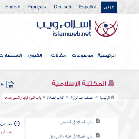
عربي
Español
Deutsch
Français
English
فهرس الكتاب
الرئيسية
موسوعات
مقالات
الفتوى
الاستشارات
كتاب الطهارة
كتاب الحيض
المكتبة الإسلامية
كتب
كتاب الصلاة
الرئيسية
مصنف عبد الرزاق
كتاب الصلاة
باب النوم قبلها والسهر بعدها
باب ما يكفي الرجل من الثياب
باب الصلاة في القميص
مصنف ع
عبد الرزا
باب الصلاة في القباء والسراويل