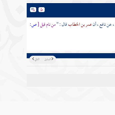
، عن
نافع
، أن
عمر بن الخطاب
قال : "
من نام قبل
[
ص:
السابق
التالي