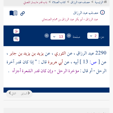
الرئيسية
مصنف عبد الرزاق
كتاب الصلاة
باب قدر ما يستر المصلي
تراجم الأعلام
مصنف عبد الرزاق
عبد الرزاق - أبو بكر عبد الرزاق بن همام الصنعاني
جزء
صفحة
2
13
2290
عبد الرزاق
، عن
الثوري
، عن
يزيد بن يزيد بن جابر
،
عن
[
ص:
13 ]
أبيه ، عن
أبي هريرة
قال : " إذا كان قدر آخرة
الرحل - أو قال :
مؤخرة الرحل - وإن كان قدر الشعرة أجزأه
.
السابق
التالي