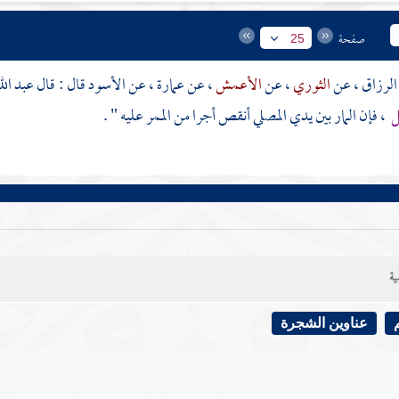
صفحة
25
الرزاق
، عن
الثوري
، عن
الأعمش
، عن
عمارة
، عن
الأسود
قال : قال
عبد الل
ل
، فإن المار بين يدي المصلي أنقص أجرا من الممر عليه " .
ية
عناوين الشجرة