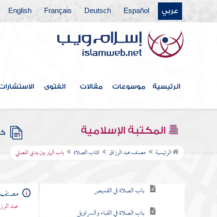
عربي
Español
Deutsch
Français
English
فهرس الكتاب
الرئيسية
موسوعات
مقالات
الفتوى
الاستشارات
كتاب الطهارة
كتاب الحيض
المكتبة الإسلامية
كتب
كتاب الصلاة
الرئيسية
مصنف عبد الرزاق
كتاب الصلاة
باب المار بين يدي المصلي
باب ما يكفي الرجل من الثياب
باب الصلاة في القميص
مصنف ع
عبد الرزا
باب الصلاة في القباء والسراويل