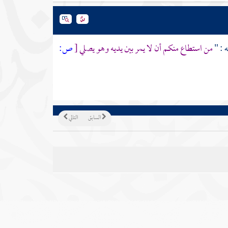
ه
: "
من استطاع منكم أن لا يمر بين يديه وهو يصلي
[
ص:
السابق
التالي