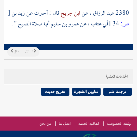
2380
عبد الرزاق
، عن
ابن جريج
قال : أخبرت عن
زيد بن
[
ص:
34 ]
أبي عتاب
، عن
عمرو بن سليم
أنها صلاة الصبح " .
السابق
التالي
الخدمات العلمية
ترجمة علم
عناوين الشجرة
تخريج حديث
وثيقة الخصوصية
اتفاقية الخدمة
اتصل بنا
من نحن