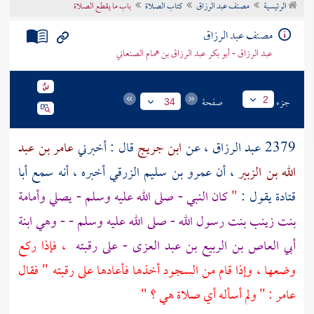
الرئيسية
مصنف عبد الرزاق
كتاب الصلاة
باب ما يقطع الصلاة
تراجم الأعلام
مصنف عبد الرزاق
عبد الرزاق - أبو بكر عبد الرزاق بن همام الصنعاني
جزء
صفحة
2
34
2379
عبد الرزاق
، عن
ابن جريج
قال : أخبرني
عامر بن عبد
الله بن الزبير
، أن
عمرو بن سليم الزرقي
أخبره ، أنه سمع
أبا
قتادة
يقول :
"
كان النبي - صلى الله عليه وسلم - يصلي وأمامة
بنت زينب بنت رسول الله - صلى الله عليه وسلم - - وهي ابنة
أبي العاص بن الربيع بن عبد العزى - على رقبته
، فإذا ركع
وضعها ، وإذا قام من السجود أخذها فأعادها على رقبته " فقال
عامر
: " ولم أسأله أي صلاة هي ؟ "