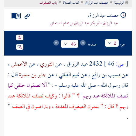
الرئيسية
مصنف عبد الرزاق
كتاب الصلاة
باب الصفوف
تراجم الأعلام
مصنف عبد الرزاق
عبد الرزاق - أبو بكر عبد الرزاق بن همام الصنعاني
جزء
صفحة
2
46
[
ص:
46 ]
2432
عبد الرزاق
، عن
الثوري
، عن
الأعمش
،
عن
مسيب بن رافع
، عن
تميم الطائي
، عن
جابر بن سمرة
قال :
قال رسول الله - صلى الله عليه وسلم - : "
ألا تصفون خلفي كما
تصف الملائكة عند ربهم
؟ " قالوا : وكيف تصف الملائكة عند
ربهم ؟ قال : " يتمون الصفوف المقدمة ، ويتراصون في الصف
"
.