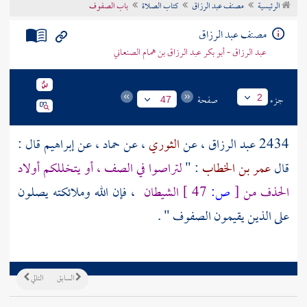
الرئيسية
مصنف عبد الرزاق
كتاب الصلاة
باب الصفوف
تراجم الأعلام
مصنف عبد الرزاق
عبد الرزاق - أبو بكر عبد الرزاق بن همام الصنعاني
جزء
صفحة
2
47
2434
عبد الرزاق
، عن
الثوري
، عن
حماد ،
عن
إبراهيم
قال :
قال
عمر بن الخطاب
: "
لتراصوا في الصف ، أو يتخللكم أولاد
الحذف من
[
ص:
47 ]
الشيطان
، فإن الله وملائكته يصلون
على الذين يقيمون الصفوف " .
السابق
التالي