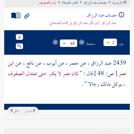
الرئيسية
مصنف عبد الرزاق
كتاب الصلاة
باب الصفوف
تراجم الأعلام
مصنف عبد الرزاق
عبد الرزاق - أبو بكر عبد الرزاق بن همام الصنعاني
جزء
صفحة
2
48
2439
عبد الرزاق
، عن
معمر
، عن
أيوب
، عن
نافع
، عن
ابن
عمر
[
ص:
48 ]
قال : "
كان
عمر
لا يكبر حتى تعتدل الصفوف
، يوكل بذلك رجالا " .
السابق
التالي