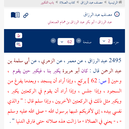
الرئيسية
مصنف عبد الرزاق
كتاب الصلاة
باب التكبير
تراجم الأعلام
مصنف عبد الرزاق
عبد الرزاق - أبو بكر عبد الرزاق بن همام الصنعاني
جزء
صفحة
2
62
2495
عبد الرزاق
، عن
معمر
، عن
الزهري
، عن
أبي سلمة بن
عبد الرحمن
قال :
كان
أبو هريرة
يكبر بنا ، فيكبر حين يقوم
،
وحين
[
ص:
62 ]
يركع ، وإذا أراد أن يسجد ، وبعدما يفرغ من
السجود ، وإذا جلس ، وإذا أراد أن يقوم في الركعتين يكبر ،
ويكبر مثل ذلك في الركعتين الأخريين ، وإذا سلم قال : " والذي
نفسي بيده ، إني لأقربكم شبها برسول الله - صلى الله عليه وسلم
- ، - يعني في الصلاة - ما زالت هذه صلاته حتى فارق الدنيا
" .