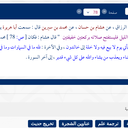
صفحة
78
الرزاق
، عن
هشام بن حسان
، عن
محمد بن سيرين
قال : سمعت
أبا هريرة
ي
ليل فليستفتح صلاته بركعتين خفيفتين
" قال
هشام
: فكان
[
ص:
78 ]
محم
تي يوم لا بيع فيه ولا خلة
إلى
خالدون
، وفي الآخرة :
لله ما في السماوات وما ف
شاء ويعذب من يشاء والله على كل شيء قدير
، إلى آخر السورة .
ية
ترجمة علم
عناوين الشجرة
تخريج حديث