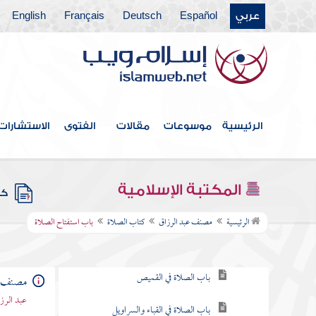
عربي
Español
Deutsch
Français
English
فهرس الكتاب
الرئيسية
موسوعات
مقالات
الفتوى
الاستشارات
كتاب الطهارة
كتاب الحيض
المكتبة الإسلامية
كتب
كتاب الصلاة
الرئيسية
مصنف عبد الرزاق
كتاب الصلاة
باب استفتاح الصلاة
باب ما يكفي الرجل من الثياب
باب الصلاة في القميص
مصنف ع
عبد الرزا
باب الصلاة في القباء والسراويل