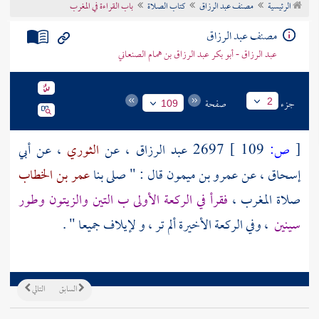
الرئيسية
مصنف عبد الرزاق
كتاب الصلاة
باب القراءة في المغرب
تراجم الأعلام
مصنف عبد الرزاق
عبد الرزاق - أبو بكر عبد الرزاق بن همام الصنعاني
جزء
صفحة
2
109
[
ص:
109 ]
2697
عبد الرزاق
، عن
الثوري
، عن
أبي
إسحاق
، عن
عمرو بن ميمون
قال : " صلى بنا
عمر بن الخطاب
صلاة المغرب ،
فقرأ في الركعة الأولى ب التين والزيتون وطور
سينين
، وفي الركعة الأخيرة ألم تر ، و لإيلاف جميعا " .
السابق
التالي