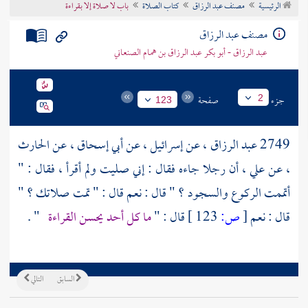
الرئيسية
مصنف عبد الرزاق
كتاب الصلاة
باب لا صلاة إلا بقراءة
تراجم الأعلام
مصنف عبد الرزاق
عبد الرزاق - أبو بكر عبد الرزاق بن همام الصنعاني
جزء
صفحة
2
123
2749
عبد الرزاق
، عن
إسرائيل
، عن
أبي إسحاق
، عن
الحارث
، عن
علي
، أن رجلا جاءه فقال : إني صليت ولم أقرأ ، فقال : "
أتممت الركوع والسجود ؟ " قال : نعم قال : " تمت صلاتك ؟ "
قال : نعم
[
ص:
123 ]
قال : "
ما كل أحد يحسن القراءة
" .
السابق
التالي