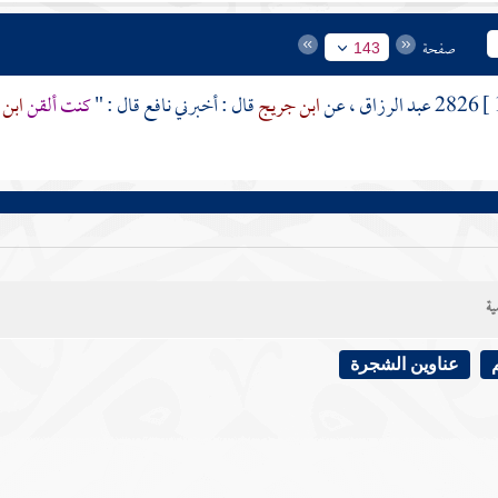
صفحة
143
2826
عبد الرزاق
، عن
ابن جريج
قال : أخبرني
نافع
قال : "
كنت ألقن
ابن
ية
عناوين الشجرة