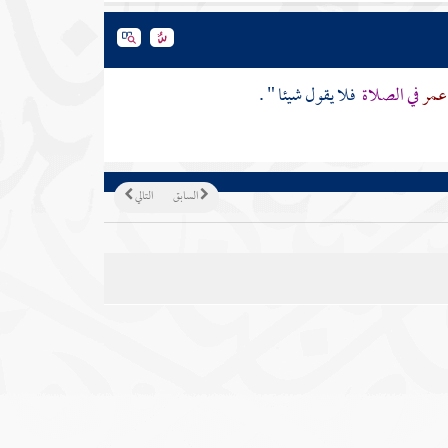
 عمر
في الصلاة
فلا يقول شيئا " .
السابق
التالي