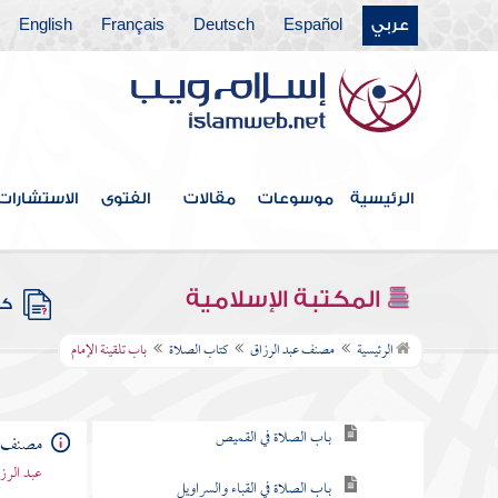
عربي
Español
Deutsch
Français
English
فهرس الكتاب
الرئيسية
موسوعات
مقالات
الفتوى
الاستشارات
كتاب الطهارة
كتاب الحيض
المكتبة الإسلامية
كتب
كتاب الصلاة
الرئيسية
مصنف عبد الرزاق
كتاب الصلاة
باب تلقينة الإمام
باب ما يكفي الرجل من الثياب
باب الصلاة في القميص
مصنف ع
عبد الرزا
باب الصلاة في القباء والسراويل