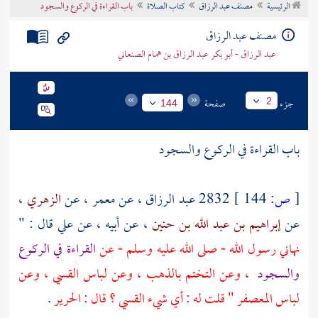
الرئيسية
مصنف عبد الرزاق
كتاب الصلاة
باب القراءة في الركوع والسجود
تراجم الأعلام
مصنف عبد الرزاق
عبد الرزاق - أبو بكر عبد الرزاق بن همام الصنعاني
جزء
صفحة
2
144
باب القراءة في الركوع والسجود
[
ص:
144 ]
2832
عبد الرزاق
، عن
معمر
، عن
الزهري
،
عن
إبراهيم بن عبد الله بن حنين
، عن أبيه ، عن
علي
قال : "
نهاني رسول الله - صلى الله عليه وسلم - عن
القراءة في الركوع
والسجود
، وعن التختم بالذهب ، وعن لباس القسي ، وعن
لباس المعصفر " قلت له : أي شيء القسي ؟ قال : الحرير
.