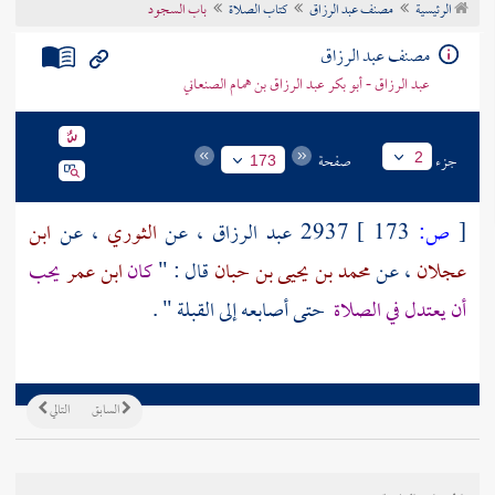
الرئيسية
مصنف عبد الرزاق
كتاب الصلاة
باب السجود
تراجم الأعلام
مصنف عبد الرزاق
عبد الرزاق - أبو بكر عبد الرزاق بن همام الصنعاني
جزء
صفحة
2
173
[
ص:
173 ]
2937
عبد الرزاق
، عن
الثوري
، عن
ابن
عجلان
، عن
محمد بن يحيى بن حبان
قال : "
كان
ابن عمر
يحب
أن يعتدل في الصلاة
حتى أصابعه إلى القبلة " .
السابق
التالي