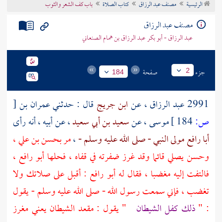
الرئيسية
مصنف عبد الرزاق
كتاب الصلاة
باب كف الشعر والثوب
تراجم الأعلام
مصنف عبد الرزاق
عبد الرزاق - أبو بكر عبد الرزاق بن همام الصنعاني
جزء
صفحة
2
184
2991
عبد الرزاق
، عن
ابن جريج
قال : حدثني
عمران بن
[
ص:
184 ]
موسى
، عن
سعيد بن أبي سعيد
، عن أبيه ، أنه رأى
أبا رافع مولى النبي - صلى الله عليه وسلم -
،
مر
بحسن بن علي
،
وحسن
يصلي قائما وقد غرز ضفرته في قفاه ، فحلها
أبو رافع
،
فالتفت إليه مغضبا ، فقال له
أبو رافع
: أقبل على صلاتك ولا
تغضب ، فإني سمعت رسول الله - صلى الله عليه وسلم - يقول
: "
ذلك كفل الشيطان
" يقول : مقعد الشيطان يعني مغرز