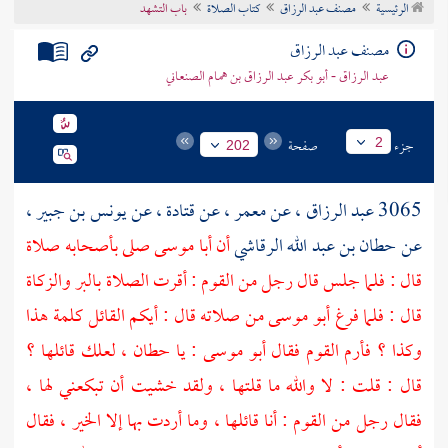
الرئيسية
مصنف عبد الرزاق
كتاب الصلاة
باب التشهد
تراجم الأعلام
مصنف عبد الرزاق
عبد الرزاق - أبو بكر عبد الرزاق بن همام الصنعاني
جزء
صفحة
2
202
3065
عبد الرزاق
، عن
معمر
، عن
قتادة
، عن
يونس بن جبير
،
عن
حطان بن عبد الله الرقاشي
أن أبا موسى صلى بأصحابه صلاة
قال : فلما جلس قال رجل من القوم : أقرت الصلاة بالبر والزكاة
قال : فلما فرغ
أبو موسى
من صلاته قال : أيكم القائل كلمة هذا
وكذا ؟ فأرم القوم فقال
أبو موسى
: يا
حطان
، لعلك قائلها ؟
قال : قلت : لا والله ما قلتها ، ولقد خشيت أن تبكعني لها ،
فقال رجل من القوم : أنا قائلها ، وما أردت بها إلا الخير ، فقال