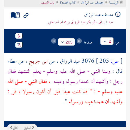
الرئيسية
مصنف عبد الرزاق
كتاب الصلاة
باب التشهد
تراجم الأعلام
مصنف عبد الرزاق
عبد الرزاق - أبو بكر عبد الرزاق بن همام الصنعاني
جزء
صفحة
2
205
[
ص:
205 ]
3076
عبد الرزاق
، عن
ابن جريج
، عن
عطاء
قال :
وبينا النبي - صلى الله عليه وسلم - يعلم التشهد فقال
رجل : وأشهد أن
محمدا
رسوله وعبده
، فقال النبي - صلى الله
عليه وسلم - : " قد كنت عبدا قبل أن أكون رسولا ، قل :
وأشهد أن
محمدا
عبده ورسوله
" .
السابق
التالي