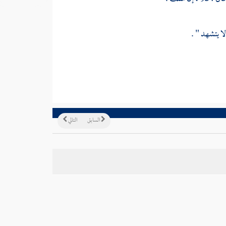
لا يتشهد " .
السابق
التالي