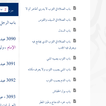
باب الصلاة في الثوب لا يدري أطاهر أم لا
جزء
2
باب الصلاة في السيف والقوس
باب الرجل ي
باب السدل
3090
عبد 
باب الصلاة في الثوب الذي يجامع فيه
الإمام
، ولي
ويعرق فيه الجنب
باب الثوب يصيبه المني
3091
عبد 
باب المني يصيب الثوب ولا يعرف مكانه
3092
عبد 
باب الدم يصيب الثوب
باب بول الخفاش
3093 -
عب
باب خرء الدجاج وطين المطر
الصلوات الط