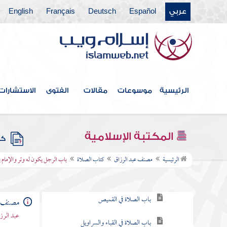
عربي
Español
Deutsch
Français
English
فهرس الكتاب
الرئيسية
موسوعات
مقالات
الفتوى
الاستشارات
كتاب الطهارة
كتاب الحيض
المكتبة الإسلامية
كتب
كتاب الصلاة
الرئيسية
مصنف عبد الرزاق
كتاب الصلاة
باب الرجل يكون له وتر والإمام 
باب ما يكفي الرجل من الثياب
باب الصلاة في القميص
مصنف ع
عبد الرزا
باب الصلاة في القباء والسراويل