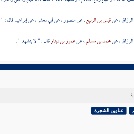
الرزاق
، عن
قيس بن الربيع
، عن
منصور
، عن
أبي معشر
، عن
إبراهيم
قال : " 
الرزاق
، عن
محمد بن مسلم
، عن
عمرو بن دينار
قال : " لا يتشهد " .
ية
عناوين الشجرة