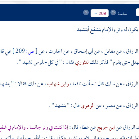
صفحة
209
كون له وتر والإمام يتشفع أيتشهد
الرزاق
، عن
مقاتل
، عن
أبي إسحاق
، عن
الحارث
، عن
[
ص:
209 ]
علي
قال
هلل حتى يقوم " فذكر ذلك
للثوري
فقال : " في كل جلوس تشهد " .
الرزاق
، عن
مالك
قال : سألت
نافعا
،
وابن شهاب
، عن ذلك فقالا : " يتشهد 
الرزاق
، عن
معمر
، عن
الزهري
قال : " يتشهد " .
د الرزاق
عن
ابن جريج
عن
عطاء
قال :
إذا كنت في وتر جالسا ، والإمام في شف
يبات لله ، وسبح ودع السلام ، وتشهد هكذا ، قلت : أفأسبح وأهلل وأكبر ، قا