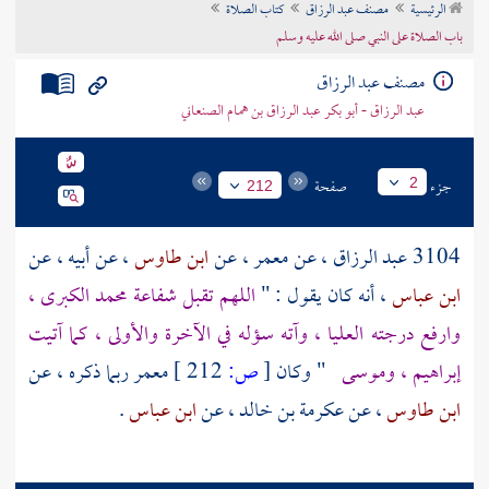
الرئيسية
مصنف عبد الرزاق
كتاب الصلاة
تراجم الأعلام
باب الصلاة على النبي صلى الله عليه وسلم
مصنف عبد الرزاق
عبد الرزاق - أبو بكر عبد الرزاق بن همام الصنعاني
جزء
صفحة
2
212
3104
عبد الرزاق
، عن
معمر
، عن
ابن طاوس
، عن أبيه ، عن
ابن عباس
، أنه كان يقول : "
اللهم تقبل شفاعة
محمد
الكبرى ،
وارفع درجته العليا ، وآته سؤله في الآخرة والأولى ، كما آتيت
إبراهيم
،
وموسى
" وكان
[
ص:
212 ]
معمر
ربما ذكره ، عن
ابن طاوس
، عن
عكرمة بن خالد
، عن
ابن عباس
.