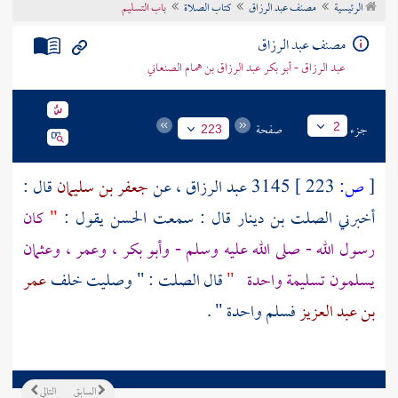
الرئيسية
مصنف عبد الرزاق
كتاب الصلاة
باب التسليم
تراجم الأعلام
مصنف عبد الرزاق
عبد الرزاق - أبو بكر عبد الرزاق بن همام الصنعاني
جزء
صفحة
2
223
[
ص:
223 ]
3145
عبد الرزاق
، عن
جعفر بن سليمان
قال :
أخبرني
الصلت بن دينار
قال : سمعت
الحسن
يقول :
"
كان
رسول الله - صلى الله عليه وسلم -
وأبو بكر
،
وعمر
،
وعثمان
يسلمون تسليمة واحدة
"
قال
الصلت
: " وصليت خلف
عمر
بن عبد العزيز
فسلم واحدة " .
السابق
التالي