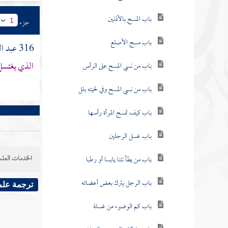
باب المسح بالأذنين
جزء
1
باب مسح الأصلع
316
عبد ا
الذي يغتسل
باب من نسي المسح على الرأس
باب من نسي المسح وفي لحيته بلل
باب كيف تمسح المرأة رأسها
باب غسل الرجلين
الخدمات العلم
باب من يطأ نتنا يابسا أو رطبا
باب الرجل يترك بعض أعضائه
ترجمة علم
باب كم الوضوء من غسلة