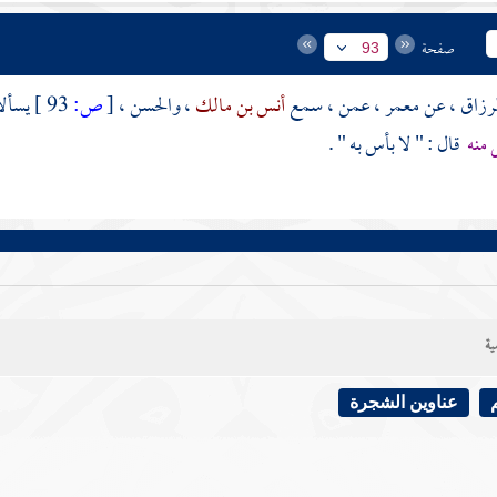
صفحة
93
لرزاق
، عن
معمر
، عمن ، سمع
أنس بن مالك
،
والحسن
،
[
ص:
93 ]
يسأل
 منه
قال : " لا بأس به " .
ية
عناوين الشجرة