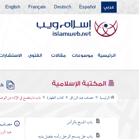
عربي
Español
Deutsch
Français
English
الرئيسية
موسوعات
مقالات
الفتوى
الاستشارات
فهرس الكتاب
المكتبة الإسلامية
كتب
كتاب الطهارة
الرئيسية
مصنف عبد الرزاق
كتاب الطهارة
باب ما ينتضح في الإناء من الو
باب غسل الذراعين
باب المسح بالرأس
مصنف ع
عبد الرزا
باب هل يمسح الرجل رأسه بفضل يديه