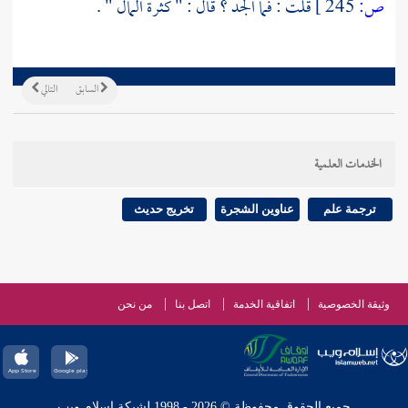
ص:
245 ]
قلت : فما الجد ؟ قال : " كثرة المال " .
السابق
التالي
الخدمات العلمية
ترجمة علم
عناوين الشجرة
تخريج حديث
وثيقة الخصوصية
اتفاقية الخدمة
اتصل بنا
من نحن
جميع الحقوق محفوظة © 2026 - 1998 لشبكة إسلام ويب