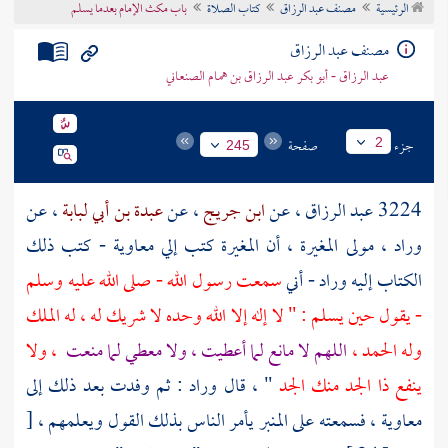
الرئيسية
مصنف عبد الرزاق
كتاب الصلاة
باب مكث الإمام بعدما يسلم
تراجم الأعلام
مصنف عبد الرزاق
عبد الرزاق - أبو بكر عبد الرزاق بن همام الصنعاني
جزء
صفحة
2
245
3224
عبد الرزاق
، عن
ابن جريج
، عن
عبدة بن أبي لبابة
، عن
وراد ، مولى المغيرة
، أن
المغيرة
كتب إلي
معاوية
- كتب ذلك
الكتاب إليه
وراد
- أني
سمعت رسول الله - صلى الله عليه وسلم
- يقول حين يسلم : " لا إله إلا الله وحده لا شريك له ، له الملك
وله الحمد ،
اللهم لا مانع لما أعطيت ، ولا معطي لما منعت
، ولا
ينفع ذا الجد منك الجد
" ، قال
وراد
: ثم وفدت بعد ذلك إلى
معاوية
، فسمعته على المنبر يأمر الناس بذلك القول ويعلمهم ،
[