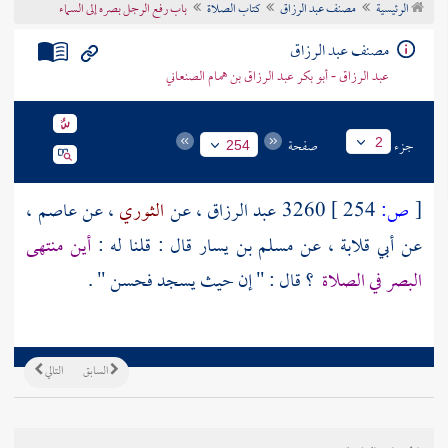
الرئيسية
مصنف عبد الرزاق
كتاب الصلاة
باب رفع الرجل بصره إلى السماء
تراجم الأعلام
مصنف عبد الرزاق
عبد الرزاق - أبو بكر عبد الرزاق بن همام الصنعاني
جزء
صفحة
2
254
[
ص:
254 ]
3260
عبد الرزاق
، عن
الثوري
، عن
عاصم
،
عن
أبي قلابة
، عن
مسلم بن يسار
قال : قلنا له :
أين منتهى
البصر في الصلاة
؟ قال : " إن حيث يسجد فحسن " .
السابق
التالي