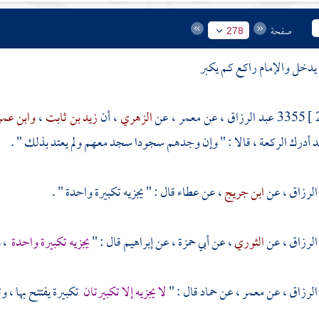
صفحة
278
يدخل والإمام راكع كم يكبر
3355
عبد الرزاق
، عن
معمر
، عن
الزهري
، أن
زيد بن ثابت
،
وابن عم
 أدرك الركعة ، قالا : " وإن وجدهم سجودا سجد معهم ولم يعتد بذلك " .
الرزاق
، عن
ابن جريج
، عن
عطاء
قال : " يجزيه تكبيرة واحدة " .
الرزاق
، عن
الثوري
، عن
أبي حمزة
، عن
إبراهيم
قال : "
يجزيه تكبيرة واحدة
، و
الرزاق
، عن
معمر
، عن
حماد
قال : "
لا يجزيه إلا تكبيرتان
تكبيرة يفتتح بها ، وت