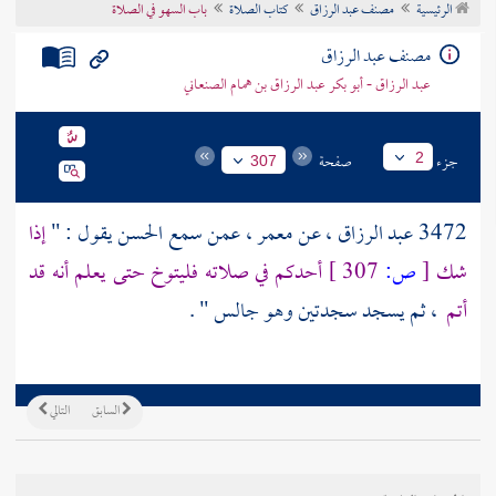
الرئيسية
مصنف عبد الرزاق
كتاب الصلاة
باب السهو في الصلاة
تراجم الأعلام
مصنف عبد الرزاق
عبد الرزاق - أبو بكر عبد الرزاق بن همام الصنعاني
جزء
صفحة
2
307
3472
عبد الرزاق
، عن
معمر
، عمن سمع
الحسن
يقول : "
إذا
شك
[
ص:
307 ]
أحدكم في صلاته فليتوخ حتى يعلم أنه قد
أتم
، ثم يسجد سجدتين وهو جالس " .
السابق
التالي