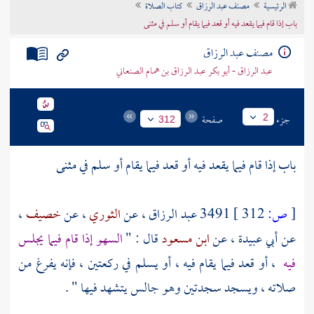
الرئيسية
مصنف عبد الرزاق
كتاب الصلاة
تراجم الأعلام
باب إذا قام فيما يقعد فيه أو قعد فيما يقام أو سلم في مثنى
مصنف عبد الرزاق
عبد الرزاق - أبو بكر عبد الرزاق بن همام الصنعاني
جزء
صفحة
2
312
باب إذا قام فيما يقعد فيه أو قعد فيما يقام أو سلم في مثنى
[
ص:
312 ]
3491
عبد الرزاق
، عن
الثوري
، عن
خصيف
،
عن
أبي عبيدة
، عن
ابن مسعود
قال : "
السهو إذا قام فيما يجلس
فيه
، أو قعد فيما يقام فيه ، أو يسلم في ركعتين ، فإنه يفرغ من
صلاته ، ويسجد سجدتين وهو جالس يتشهد فيها " .