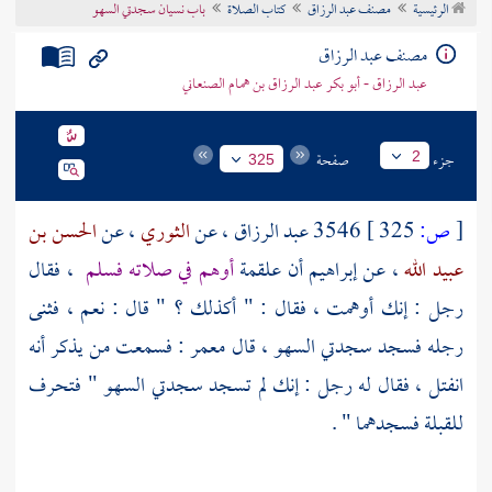
الرئيسية
مصنف عبد الرزاق
كتاب الصلاة
باب نسيان سجدتي السهو
تراجم الأعلام
مصنف عبد الرزاق
عبد الرزاق - أبو بكر عبد الرزاق بن همام الصنعاني
جزء
صفحة
2
325
[
ص:
325 ]
3546
عبد الرزاق
، عن
الثوري
، عن
الحسن بن
عبيد الله
، عن
إبراهيم
أن
علقمة
أوهم في صلاته فسلم
، فقال
رجل : إنك أوهمت ، فقال : " أكذلك ؟ " قال : نعم ، فثنى
رجله فسجد سجدتي السهو ، قال
معمر
: فسمعت من يذكر أنه
انفتل ، فقال له رجل : إنك لم تسجد سجدتي السهو " فتحرف
للقبلة فسجدهما " .