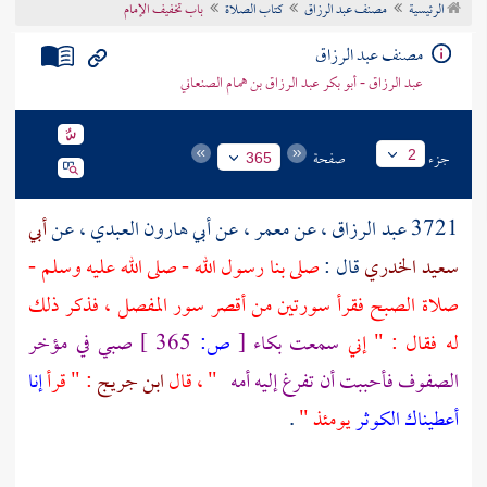
الرئيسية
مصنف عبد الرزاق
كتاب الصلاة
باب تخفيف الإمام
تراجم الأعلام
مصنف عبد الرزاق
عبد الرزاق - أبو بكر عبد الرزاق بن همام الصنعاني
جزء
صفحة
2
365
3721
عبد الرزاق
، عن
معمر
، عن
أبي هارون العبدي
، عن
أبي
سعيد الخدري
قال :
صلى بنا رسول الله - صلى الله عليه وسلم -
صلاة الصبح فقرأ سورتين من أقصر سور المفصل ، فذكر ذلك
له فقال : " إني
سمعت بكاء
[
ص:
365 ]
صبي في مؤخر
الصفوف فأحببت أن تفرغ إليه أمه
" ، قال
ابن جريج
: " قرأ
إنا
أعطيناك الكوثر
يومئذ "
.