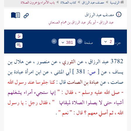
الرئيسية
مصنف عبد الرزاق
كتاب الصلاة
باب الأمراء يؤخرون الصلاة
تراجم الأعلام
مصنف عبد الرزاق
عبد الرزاق - أبو بكر عبد الرزاق بن همام الصنعاني
جزء
صفحة
2
381
3782
عبد الرزاق
، عن
الثوري
، عن
منصور
، عن
هلال بن
يساف
، عن
[
ص:
381 ]
أبي المثنى
، عن
ابن امرأة عبادة بن
صامت
، عن
عبادة بن الصامت
قال :
كنا جلوسا عند رسول الله
- صلى الله عليه وسلم - ، فقال : "
إنها ستجيء أمراء يشغلهم
أشياء حتى لا يصلوا الصلاة لميقاتها
" ، فقال رجل : يا رسول
الله ، ثم أصلي معهم ؟ قال : " نعم "
.