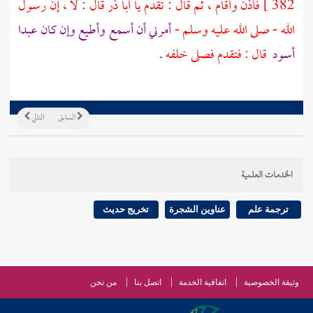
382 ]
فأذن وأقام ، ثم قال : تقدم يا
أبا ذر
قال : لا ، إن رسول
الله - صلى الله عليه وسلم -
أمرني أن أسمع وأطيع وإن كان عبدا
أسود
قال : فتقدم فصلى خلفه
.
السابق
التالي
الخدمات العلمية
ترجمة علم
عناوين الشجرة
تخريج حديث
وثيقة الخصوصية
اتفاقية الخدمة
اتصل بنا
من نحن