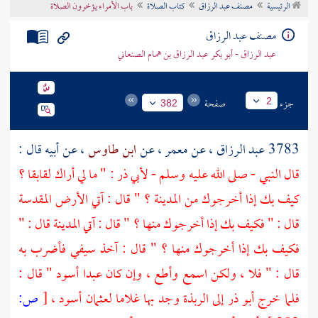
الرئيسية
مصنف عبد الرزاق
كتاب الصلاة
باب الأمراء يؤخرون الصلاة
تراجم الأعلام
مصنف عبد الرزاق
عبد الرزاق - أبو بكر عبد الرزاق بن همام الصنعاني
جزء
صفحة
2
382
3783
عبد الرزاق
، عن
معمر
، عن
ابن طاوس
، عن أبيه قال :
قال النبي - صلى الله عليه وسلم - لأبي ذر : " ما لي أراك لقابقا ؟
كيف بك إذا أخرجوك من
المدينة
؟ " قال : آتي الأرض المقدسة
قال : " فكيف بك إذا أخرجوك منها ؟ " قال : آتي
المدينة
قال : "
فكيف بك إذا أخرجوك منها ؟ " قال : آخذ سيفي فأضرب به
قال : " فلا ، ولكن اسمع وأطع ، وإن كان عبدا أسود " قال :
فلما خرج
أبو ذر
إلى
الربذة
وجد بها غلاما
لعثمان أسود
،
[
ص: