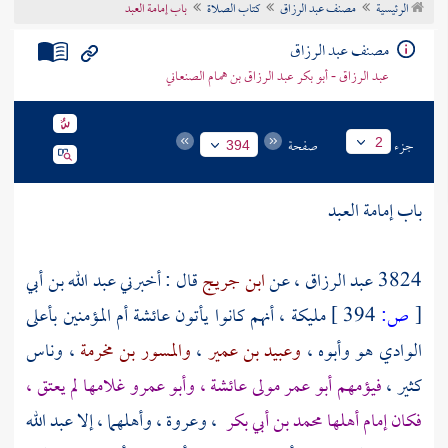
الرئيسية
مصنف عبد الرزاق
كتاب الصلاة
باب إمامة العبد
تراجم الأعلام
مصنف عبد الرزاق
عبد الرزاق - أبو بكر عبد الرزاق بن همام الصنعاني
جزء
صفحة
2
394
باب إمامة العبد
3824
عبد الرزاق
، عن
ابن جريج
قال : أخبرني
عبد الله بن أبي
[
ص:
394 ]
مليكة
، أنهم كانوا يأتون
عائشة
أم المؤمنين بأعلى
الوادي هو وأبوه ،
وعبيد بن عمير
،
والمسور بن مخرمة
، وناس
كثير ،
فيؤمهم
أبو عمر مولى عائشة
،
وأبو عمرو
غلامها لم يعتق ،
فكان إمام أهلها
محمد بن أبي بكر
،
وعروة
، وأهلهما ، إلا
عبد الله