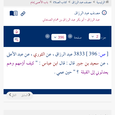
الرئيسية
مصنف عبد الرزاق
كتاب الصلاة
باب الأعمى إمام
تراجم الأعلام
مصنف عبد الرزاق
عبد الرزاق - أبو بكر عبد الرزاق بن همام الصنعاني
جزء
صفحة
2
396
[
ص:
396 ]
3833
عبد الرزاق
، عن
الثوري
، عن
عبد الأعلى
، عن
سعيد بن جبير
قال : قال
ابن عباس
: "
كيف أؤمهم وهم
يعدلوني إلى القبلة
؟ " حين عمي .
السابق
التالي