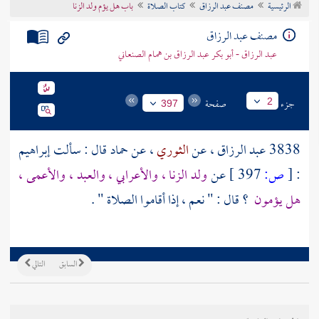
الرئيسية
مصنف عبد الرزاق
كتاب الصلاة
باب هل يؤم ولد الزنا
تراجم الأعلام
مصنف عبد الرزاق
عبد الرزاق - أبو بكر عبد الرزاق بن همام الصنعاني
جزء
صفحة
2
397
3838
عبد الرزاق
، عن
الثوري
، عن
حماد
قال : سألت
إبراهيم
:
[
ص:
397 ]
عن
ولد الزنا ، والأعرابي ، والعبد ، والأعمى ،
هل يؤمون
؟ قال : " نعم ، إذا أقاموا الصلاة " .
السابق
التالي